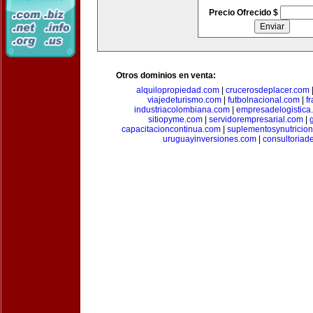
Precio Ofrecido $
Otros dominios en venta:
alquilopropiedad.com
|
crucerosdeplacer.com
viajedeturismo.com
|
futbolnacional.com
|
f
industriacolombiana.com
|
empresadelogistica
sitiopyme.com
|
servidorempresarial.com
|
capacitacioncontinua.com
|
suplementosynutricio
uruguayinversiones.com
|
consultoriad