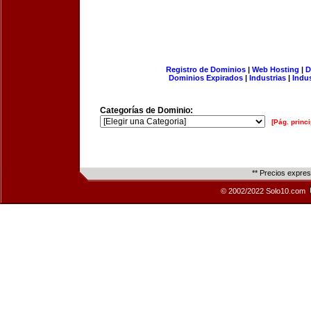
Registro de Dominios
|
Web Hosting
|
D
Dominios Expirados
|
Industrias
|
Indu
Categorías de Dominio:
[Pág. princi
** Precios expre
© 2002/2022 Solo10.com