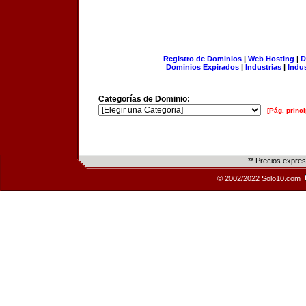
Registro de Dominios
|
Web Hosting
|
D
Dominios Expirados
|
Industrias
|
Indu
Categorías de Dominio:
[Pág. princi
** Precios expre
© 2002/2022 Solo10.com