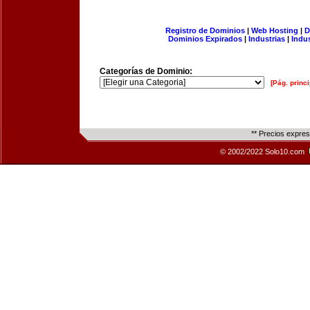
Registro de Dominios
|
Web Hosting
|
D
Dominios Expirados
|
Industrias
|
Indu
Categorías de Dominio:
[Pág. princi
** Precios expre
© 2002/2022 Solo10.com