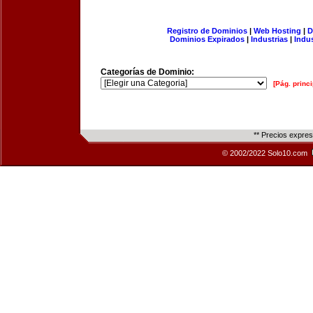
Registro de Dominios
|
Web Hosting
|
D
Dominios Expirados
|
Industrias
|
Indu
Categorías de Dominio:
[Pág. princi
** Precios expre
© 2002/2022 Solo10.com