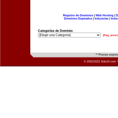
Registro de Dominios
|
Web Hosting
|
D
Dominios Expirados
|
Industrias
|
Indu
Categorías de Dominio:
[Pág. princi
** Precios expre
© 2002/2022 Solo10.com