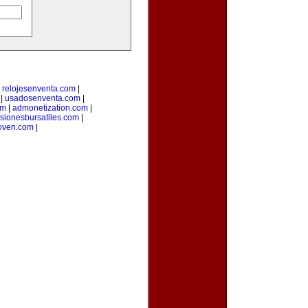
|
relojesenventa.com
|
|
usadosenventa.com
|
om
|
admonetization.com
|
rsionesbursatiles.com
|
oven.com
|