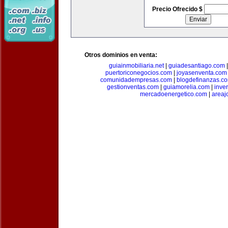
Precio Ofrecido $
Otros dominios en venta:
guiainmobiliaria.net
|
guiadesantiago.com
puertoriconegocios.com
|
joyasenventa.com
comunidadempresas.com
|
blogdefinanzas.c
gestionventas.com
|
guiamorelia.com
|
inve
mercadoenergetico.com
|
areaj