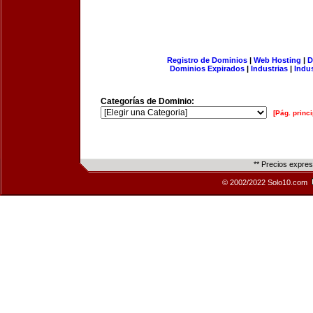
Registro de Dominios
|
Web Hosting
|
D
Dominios Expirados
|
Industrias
|
Indu
Categorías de Dominio:
[Pág. princi
** Precios expre
© 2002/2022 Solo10.com