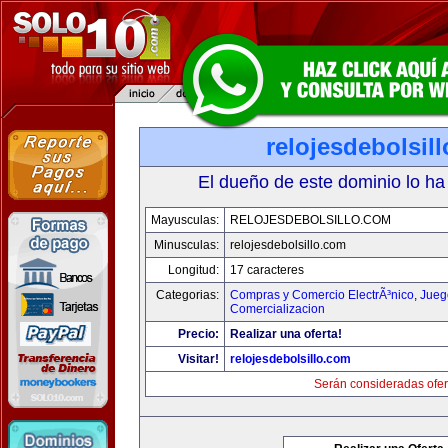
relojesdebolsil
El dueño de este dominio lo ha
Mayusculas:
RELOJESDEBOLSILLO.COM
Minusculas:
relojesdebolsillo.com
Longitud:
17 caracteres
Categorias:
Compras y Comercio ElectrÃ³nico
,
Jueg
Comercializacion
Precio:
Realizar una oferta!
Visitar!
relojesdebolsillo.com
Serán consideradas ofer